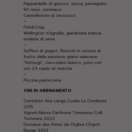
Pappardelle di gnocco, zucca, parmigiano
60 mesi, sommaco
Cannelloncini al cacciucco
–
Fish&Crisp
Wellington d’agnello, giardiniera bianca,
insalata di serra
–
Soffice di yogurt, finocchi in osmosi al
frutto della passione grano saraceno
“Kintsugi”, cioccolato bianco, yuzu con
oro 24 carati tè matcha
–
Piccola pasticceria
VINI IN ABBINAMENTO
Contratto Alta Langa Cuvèe La Credenza
2015
Vigneti Massa Derthona Timorasso Colli
Tortonesi 2023
Domaine des Peres de l’Eglise L’Esprit
Rouge 2023