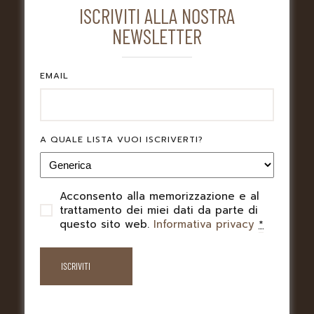
ISCRIVITI ALLA NOSTRA
NEWSLETTER
EMAIL
LA NEWSLETTER
DI CREDENZA GROUP
A QUALE LISTA VUOI ISCRIVERTI?
Volete essere sempre aggiornati sulle novità che
riguardano i locali di Credenza Group? Iscrivetevi alla
nostra newsletter
Acconsento alla memorizzazione e al
PRIVACY
trattamento dei miei dati da parte di
questo sito web.
Informativa privacy
*
EMAIL
A QUALE LISTA VUOI ISCRIVERTI?