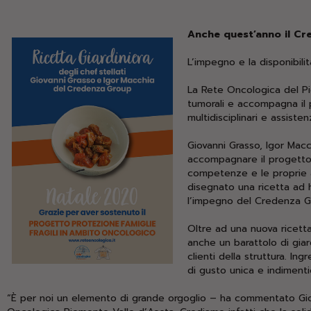
Anche quest’anno il Cr
L’impegno e la disponibil
La Rete Oncologica del Pi
tumorali e accompagna il p
multidisciplinari e assiste
Giovanni Grasso, Igor Mac
accompagnare il progetto
competenze e le proprie a
disegnato una ricetta ad h
l’impegno del Credenza Gr
Oltre ad una nuova ricetta
anche un barattolo di gia
clienti della struttura. I
di gusto unica e indimentic
“È per noi un elemento di grande orgoglio – ha commentato Gio