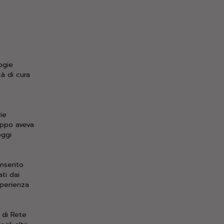
ogie
à di cura
ie
uppo aveva
oggi
nserito
ti dai
sperienza
 di Rete