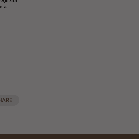
gli altri
e ai
HARE