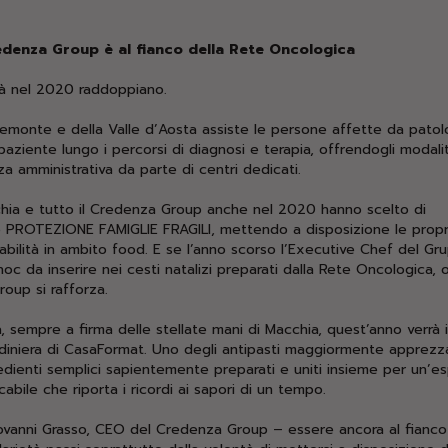
edenza Group è al fianco della Rete Oncologica
ità nel 2020 raddoppiano.
emonte e della Valle d’Aosta assiste le persone affette da patol
aziente lungo i percorsi di diagnosi e terapia, offrendogli modalit
nza amministrativa da parte di centri dedicati.
chia e tutto il Credenza Group anche nel 2020 hanno scelto di
 PROTEZIONE FAMIGLIE FRAGILI, mettendo a disposizione le propr
bilità in ambito food. E se l’anno scorso l’Executive Chef del Gr
oc da inserire nei cesti natalizi preparati dalla Rete Oncologica, 
oup si rafforza.
, sempre a firma delle stellate mani di Macchia, quest’anno verrà i
rdiniera di CasaFormat. Uno degli antipasti maggiormente apprezza
ngredienti semplici sapientemente preparati e uniti insieme per un’e
abile che riporta i ricordi ai sapori di un tempo.
vanni Grasso, CEO del Credenza Group – essere ancora al fianco