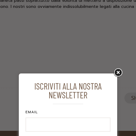
rietà passi soprattutto dalla volontà di mettersi a disposizione de
ono. I nostri sono ovviamente indissolubilmente legati alla cucina 
ISCRIVITI ALLA NOSTRA
NEWSLETTER
S
EMAIL