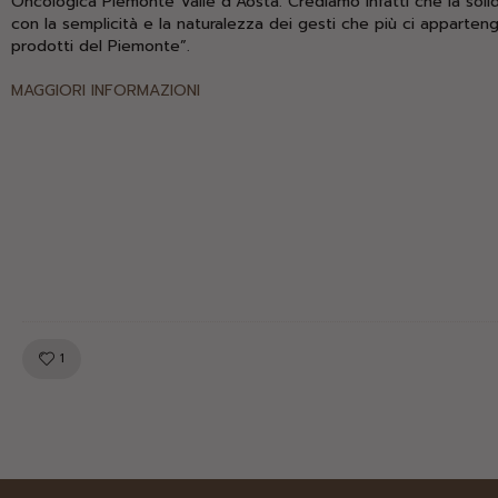
Oncologica Piemonte Valle d’Aosta. Crediamo infatti che la solida
con la semplicità e la naturalezza dei gesti che più ci apparteng
prodotti del Piemonte”.
MAGGIORI INFORMAZIONI
LIKE!
1