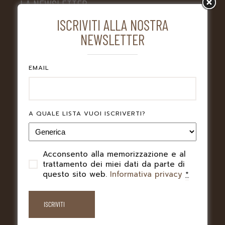
LA NEWSLETTER
DI CREDENZA GROUP
ISCRIVITI ALLA NOSTRA
NEWSLETTER
Volete essere sempre aggiornati sulle novità che
riguardano i locali di Credenza Group? Iscrivetevi alla
EMAIL
nostra newsletter
A QUALE LISTA VUOI ISCRIVERTI?
EMAIL
Acconsento alla memorizzazione e al
PRIVACY
A QUALE LISTA VUOI ISCRIVERTI?
trattamento dei miei dati da parte di
questo sito web.
Informativa privacy
*
Acconsento alla memorizzazione e al
PRIVACY
trattamento dei miei dati da parte di
questo sito web.
Informativa privacy
*