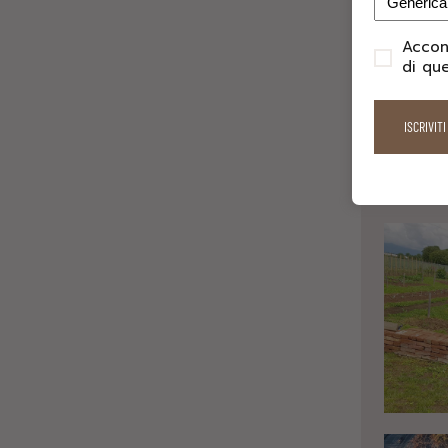
Accon
PRIVACY
di qu