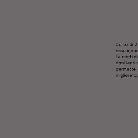
L’orto di 
nascondono 
La morbide
ritmi lenti
permette d
migliore q