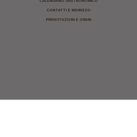
CALENDARIO GASTRONOMICO
CONTATTI E INDIRIZZO
PRENOTAZIONI E ORARI